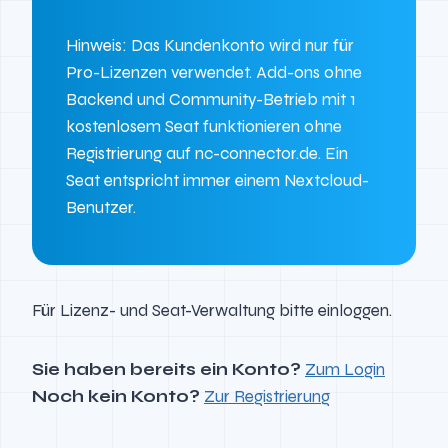
Hinweis: Das Kundenkonto wird nur für
Pro-Lizenzen verwendet. Add-ons ohne
Backend und Community-Betrieb mit 1
kostenlosem Seat funktionieren ohne
Registrierung auf nc-connector.de. Ein
Seat entspricht immer einem Nextcloud-
Benutzer.
Für Lizenz- und Seat-Verwaltung bitte einloggen.
Sie haben bereits ein Konto?
Zum Login
Noch kein Konto?
Zur Registrierung